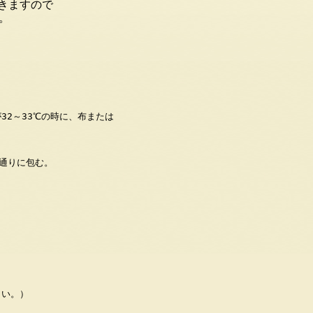
きますので
。
2～33℃の時に、布または
と通りに包む。
。
い。）