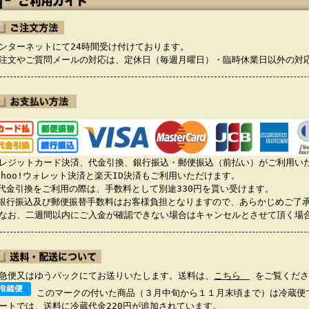
ンターネットにて24時間受け付けております。
注文やご質問メールの対応は、定休日（毎週月曜日）・臨時休業日以外の対
レジットカード決済、代金引換、銀行振込・郵便振込（前払い）がご利用い
ahoo!ウォレット決済と楽天ID決済もご利用いただけます。
代金引換をご利用の際は、手数料として別途330円を貰い受けます。
銀行振込及び郵便振替手数料はお客様負担となりますので、あらかじめご了
お、二週間以内にご入金が確認できない場合はキャンセルとさせて頂く場
急便又はゆうパックにてお送りいたします。送料は、
こちら
をご覧くださ
このマークの付いた商品（３月中旬から１１月末頃まで）は冷蔵便
ートでは、送料に冷蔵代金220円が追加されています。