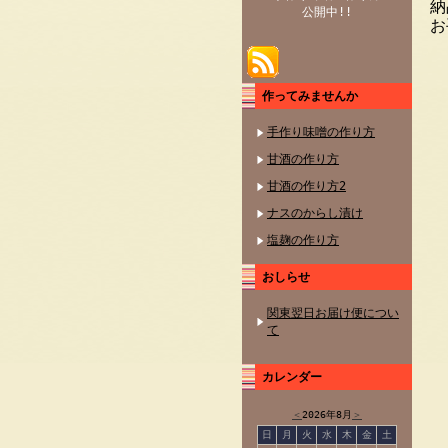
納
公開中!!
お
作ってみませんか
手作り味噌の作り方
甘酒の作り方
甘酒の作り方2
ナスのからし漬け
塩麹の作り方
おしらせ
関東翌日お届け便につい
て
カレンダー
＜
2026年8月
＞
日
月
火
水
木
金
土