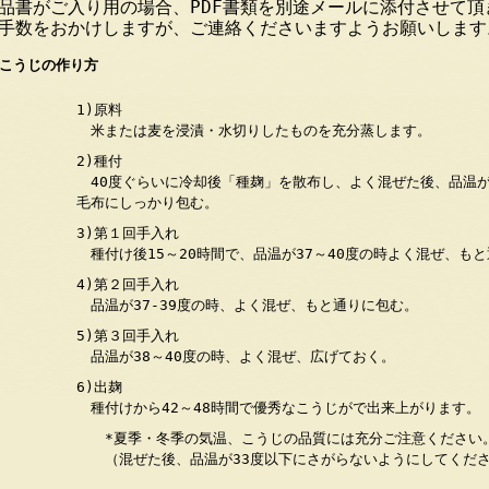
品書がご入り用の場合、PDF書類を別途メールに添付させて頂
手数をおかけしますが、ご連絡くださいますようお願いします
こうじの作り方
1)原料
米または麦を浸漬・水切りしたものを充分蒸します。
2)種付
40度ぐらいに冷却後「種麹」を散布し、よく混ぜた後、品温が3
毛布にしっかり包む。
3)第１回手入れ
種付け後15～20時間で、品温が37～40度の時よく混ぜ、も
4)第２回手入れ
品温が37-39度の時、よく混ぜ、もと通りに包む。
5)第３回手入れ
品温が38～40度の時、よく混ぜ、広げておく。
6)出麹
種付けから42～48時間で優秀なこうじがで出来上がります。
*夏季・冬季の気温、こうじの品質には充分ご注意ください
（混ぜた後、品温が33度以下にさがらないようにしてくださ