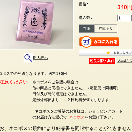
価格:
340
購入数:
在庫
在庫あり
拡大表示
返品に
コポスでの発送となります。送料180円
注意ください：
ネコポスをご希望の場合は
他の商品と同梱はできません。（宅配便は同梱可）
日付及び時間指定はできません。
定形外郵便より１～２日到着が遅くなります。
ネコポスをご希望のお客様は、ショッピングカート
のお届け方法選択で
ネコポス
をお選び下さい。
お、ネコポスの規約により納品書を同封することができません