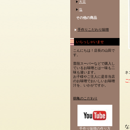
大豆
塩
その他の商品
手作りこだわり味噌
いらっしゃいませ
こんにちは！店長の山田で
す。
普段スーパーなどで購入し
ているお味噌とは一味も二
味も違います。
ネ
お子様やご主人に是非当店
ご
のお味噌でおいしいお味噌
汁を、いかがですか。
鶴亀のこだわり
な
手作り味噌の作り方