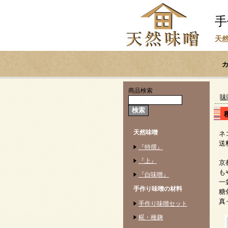
手
天
商品検索
味
天然味噌
ネ
送
『特撰』
『上』
京
も
『白味噌』
一
手作り味噌の材料
糖
真
手作り味噌セット
糀・種麹