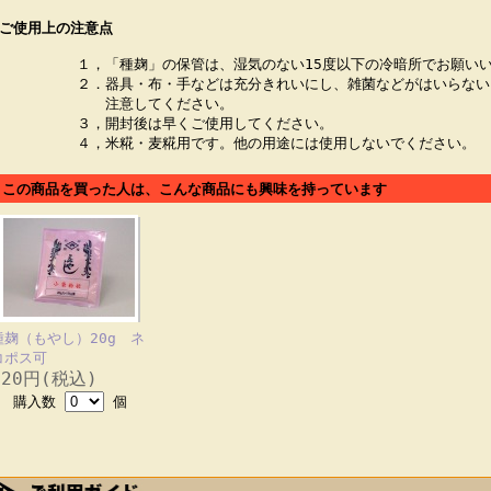
ご使用上の注意点
１，「種麹」の保管は、湿気のない15度以下の冷暗所でお願い
２．器具・布・手などは充分きれいにし、雑菌などがはいらない
注意してください。
３，開封後は早くご使用してください。
４，米糀・麦糀用です。他の用途には使用しないでください。
この商品を買った人は、こんな商品にも興味を持っています
種麹（もやし）20g ネ
コポス可
320円(税込)
購入数
個