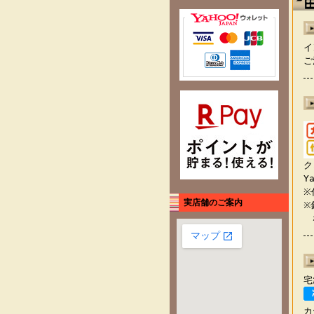
イ
ご
ク
Y
※
実店舗のご案内
※
な
宅
カ