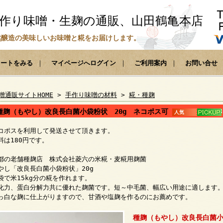
作り味噌・生麹の通販、山田鶴亀本店
然醸造の美味しいお味噌と糀をお届けします。
カートをみる
｜
マイページへログイン
｜
ご利用案内
｜
お問い合せ
噌通販サイトHOME
>
手作り味噌の材料
>
糀・種麹
種麹（もやし）改良長白菌小袋粉状 20g ネコポス可
コポスを利用して発送させて頂きます。
料は180円です。
都の老舗種麹店 株式会社菱六の米糀・麦糀用麹菌
やし「改良長白菌小袋粉状」20g
袋で米15kg分の糀を作れます。
化力、蛋白分解力共に優れた麹菌です。短～中毛菌、幅広い用途に適します
っ白な麹に仕上がりますので、甘酒や塩麹を作るのにお薦めです。
種麹（もやし）改良長白菌小