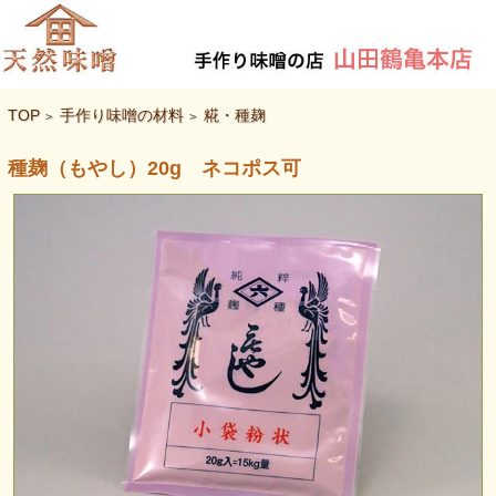
TOP
手作り味噌の材料
糀・種麹
>
>
種麹（もやし）20g ネコポス可