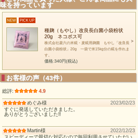
味を持っています
NEW
PICK UP
種麹（もやし）改良長白菌小袋粉状
20g ネコポス可
株式会社菱六の米糀・麦糀用麹菌 もやし「改良長
白菌小袋粉状」20g 一袋で米15kg分の糀を作れま
す。
価格:340円(税込)
お客様の声（43件）
総評:
4.9
めぐみ様
2023/02/23
すぐに発送していただきました。
ありがとうございました!!
Martin様
2022/12/23
スピーディーで親切な対応なので毎回利用させていただい