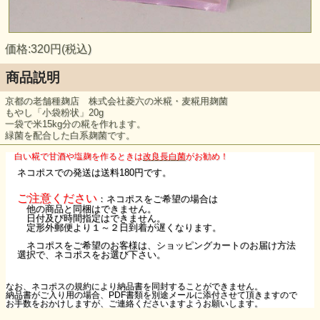
価格:320円(税込)
商品説明
京都の老舗種麹店 株式会社菱六の米糀・麦糀用麹菌
もやし「小袋粉状」20g
一袋で米15kg分の糀を作れます。
緑菌を配合した白系麹菌です。
白い糀で甘酒や塩麹を作るときは
改良長白菌
がお勧め！
ネコポスでの発送は送料180円です。
ご注意ください
：ネコポスをご希望の場合は
他の商品と同梱はできません。
日付及び時間指定はできません。
定形外郵便より１～２日到着が遅くなります。
ネコポスをご希望のお客様は、ショッピングカートのお届け方法
選択で、ネコポスをお選び下さい。
なお、ネコポスの規約により納品書を同封することができません。
納品書がご入り用の場合、PDF書類を別途メールに添付させて頂きますので
お手数をおかけしますが、ご連絡くださいますようお願いします。