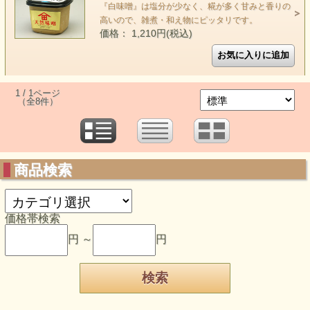
『白味噌』は塩分が少なく、糀が多く甘みと香りの
高いので、雑煮・和え物にピッタリです。
価格： 1,210円(税込)
1 / 1ページ
（全8件）
商品検索
価格帯検索
円 ～
円