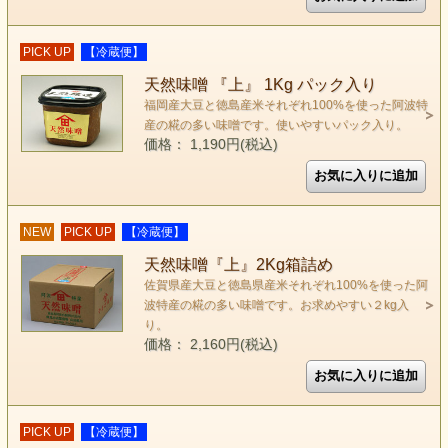
PICK UP
【冷蔵便】
天然味噌 『上』 1Kg パック入り
福岡産大豆と徳島産米それぞれ100%を使った阿波特
産の糀の多い味噌です。使いやすいパック入り。
価格： 1,190円(税込)
NEW
PICK UP
【冷蔵便】
天然味噌『上』2Kg箱詰め
佐賀県産大豆と徳島県産米それぞれ100%を使った阿
波特産の糀の多い味噌です。お求めやすい２kg入
り。
価格： 2,160円(税込)
PICK UP
【冷蔵便】