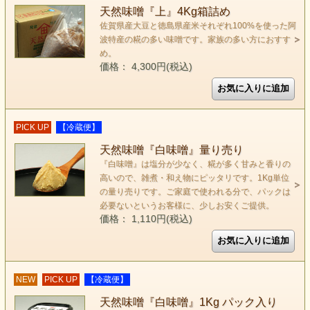
天然味噌『上』4Kg箱詰め
佐賀県産大豆と徳島県産米それぞれ100%を使った阿
波特産の糀の多い味噌です。家族の多い方におすす
め。
価格： 4,300円(税込)
PICK UP
【冷蔵便】
天然味噌『白味噌』量り売り
『白味噌』は塩分が少なく、糀が多く甘みと香りの
高いので、雑煮・和え物にピッタリです。1Kg単位
の量り売りです。ご家庭で使われる分で、パックは
必要ないというお客様に、少しお安くご提供。
価格： 1,110円(税込)
NEW
PICK UP
【冷蔵便】
天然味噌『白味噌』1Kg パック入り